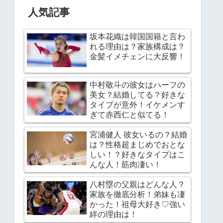
人気記事
坂本花織は韓国国籍と言わ
れる理由は？家族構成は？
金髪イメチェンに大反響！
中村敬斗の彼女はハーフの
美女？結婚してる？好きな
タイプが意外！イケメンす
ぎて赤西仁と似てる！
宮浦健人 彼女いるの？結婚
は？性格超まじめでおとな
しい！？好きなタイプはこ
んな人！筋肉凄い！
八村塁の父親はどんな人？
家族を徹底分析！弟妹も凄
かった！祖母大好き♡強い
絆の理由は！