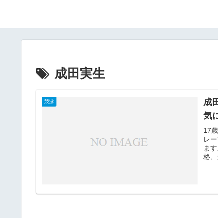
成田実生
成
競泳
気
17
レー
ます
格、
ます