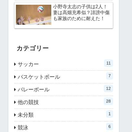
小野寺太志の子供は2人！
妻は高畑充希似？誹謗中傷
も家族のために耐えた！
カテゴリー
11
サッカー
7
バスケットボール
12
バレーボール
28
他の競技
1
未分類
6
競泳