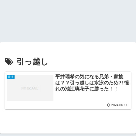
引っ越し
平井瑞希の気になる兄弟・家族
競泳
は？？引っ越しは水泳のため?! 憧
れの池江璃花子に勝った！！
2024.06.11