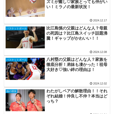
ズミが癒し♡家族とっても仲がい
い！ミラノの最新状況！
2024.12.17
比江島慎の父親はどんな人？母親
バスケットボール
の死因は？比江島スイッチ話題沸
騰！ギャップがかわいい！！
2024.12.08
八村塁の父親はどんな人？家族を
バスケットボール
徹底分析！弟妹も凄かった！祖母
大好き♡強い絆の理由は！
2024.12.02
わたがしペアの解散理由！！それ
他の競技
ぞれ結婚！仲良し不仲？本当はど
っち？