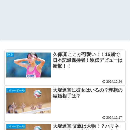
久保凜 ここが可愛い！！16歳で
陸上
日本記録保持者！駅伝デビューは
衝撃！！
2024.12.24
大塚達宣に彼女はいるの？理想の
バレーボール
結婚相手は？
2024.12.17
大塚達宣 父親は大物！？ハリネ
バレーボール