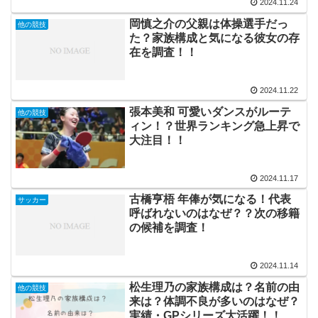
2024.11.24
岡慎之介の父親は体操選手だっ
他の競技
た？家族構成と気になる彼女の存
在を調査！！
2024.11.22
張本美和 可愛いダンスがルーテ
他の競技
ィン！？世界ランキング急上昇で
大注目！！
2024.11.17
古橋亨梧 年俸が気になる！代表
サッカー
呼ばれないのはなぜ？？次の移籍
の候補を調査！
2024.11.14
松生理乃の家族構成は？名前の由
他の競技
来は？体調不良が多いのはなぜ？
実績・GPシリーズ大活躍！！